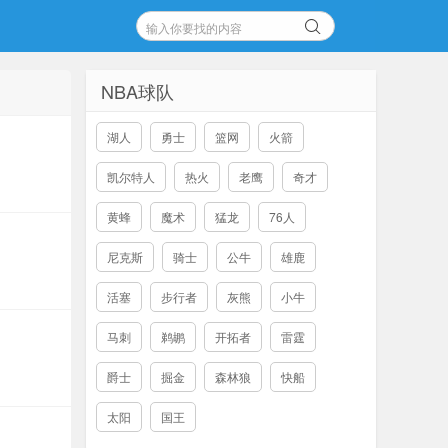
NBA球队
湖人
勇士
篮网
火箭
凯尔特人
热火
老鹰
奇才
黄蜂
魔术
猛龙
76人
尼克斯
骑士
公牛
雄鹿
活塞
步行者
灰熊
小牛
马刺
鹈鹕
开拓者
雷霆
爵士
掘金
森林狼
快船
太阳
国王