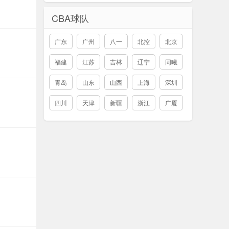
CBA球队
广东
广州
八一
北控
北京
福建
江苏
吉林
辽宁
同曦
青岛
山东
山西
上海
深圳
四川
天津
新疆
浙江
广厦