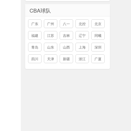
CBA球队
广东
广州
八一
北控
北京
福建
江苏
吉林
辽宁
同曦
青岛
山东
山西
上海
深圳
四川
天津
新疆
浙江
广厦