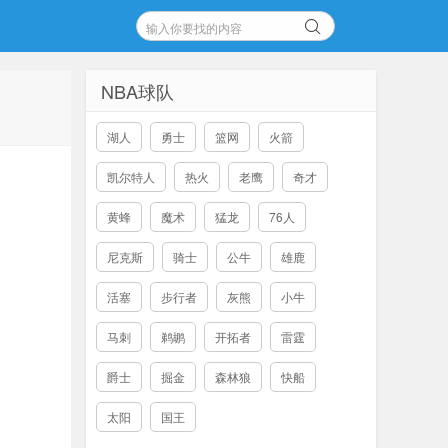
NBA球队
湖人
勇士
篮网
火箭
凯尔特人
热火
老鹰
奇才
黄蜂
魔术
猛龙
76人
尼克斯
骑士
公牛
雄鹿
活塞
步行者
灰熊
小牛
马刺
鹈鹕
开拓者
雷霆
爵士
掘金
森林狼
快船
太阳
国王