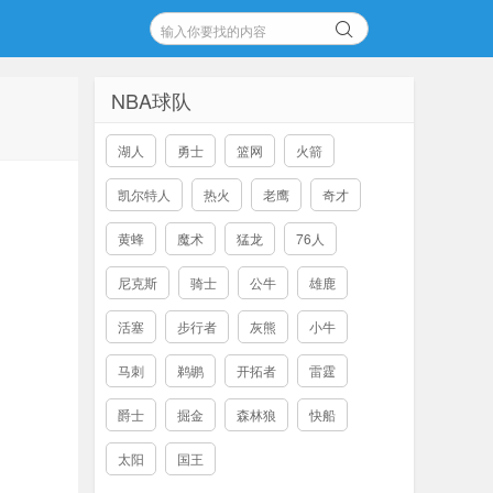
NBA球队
湖人
勇士
篮网
火箭
凯尔特人
热火
老鹰
奇才
黄蜂
魔术
猛龙
76人
尼克斯
骑士
公牛
雄鹿
活塞
步行者
灰熊
小牛
马刺
鹈鹕
开拓者
雷霆
爵士
掘金
森林狼
快船
太阳
国王