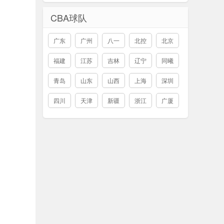
CBA球队
广东
广州
八一
北控
北京
福建
江苏
吉林
辽宁
同曦
青岛
山东
山西
上海
深圳
四川
天津
新疆
浙江
广厦