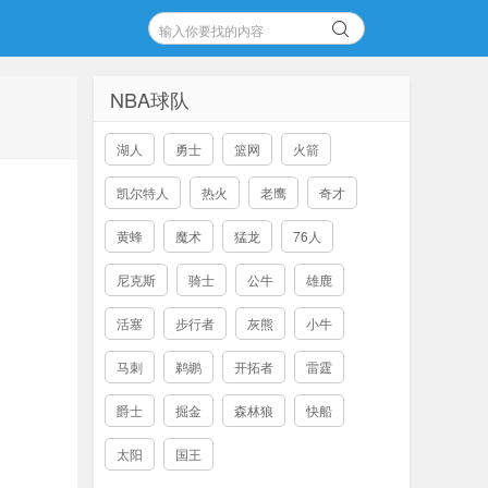
NBA球队
湖人
勇士
篮网
火箭
凯尔特人
热火
老鹰
奇才
黄蜂
魔术
猛龙
76人
尼克斯
骑士
公牛
雄鹿
活塞
步行者
灰熊
小牛
马刺
鹈鹕
开拓者
雷霆
爵士
掘金
森林狼
快船
太阳
国王