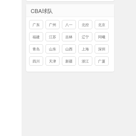
CBA球队
广东
广州
八一
北控
北京
福建
江苏
吉林
辽宁
同曦
青岛
山东
山西
上海
深圳
四川
天津
新疆
浙江
广厦