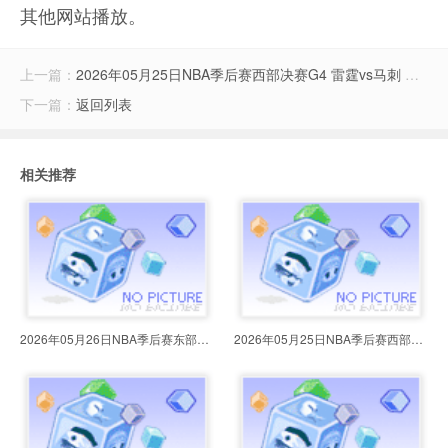
其他网站播放。
上一篇：
2026年05月25日NBA季后赛西部决赛G4 雷霆vs马刺 全场录像
下一篇：
返回列表
相关推荐
2026年05月26日NBA季后赛东部决赛G
2026年05月25日NBA季后赛西部决赛G