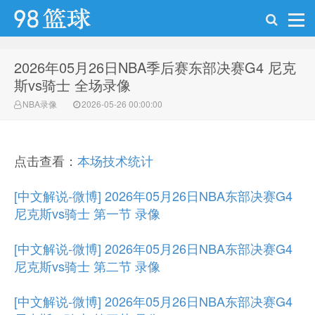
2026年05月26日NBA季后赛东部决赛G4 尼克
98篮球网
斯vs骑士 全场录像
NBA录像
2026-05-26 00:00:00
点击查看：
本场技术统计
[中文解说-微博] 2026年05月26日NBA东部决赛G4
尼克斯vs骑士 第一节 录像
[中文解说-微博] 2026年05月26日NBA东部决赛G4
尼克斯vs骑士 第二节 录像
[中文解说-微博] 2026年05月26日NBA东部决赛G4