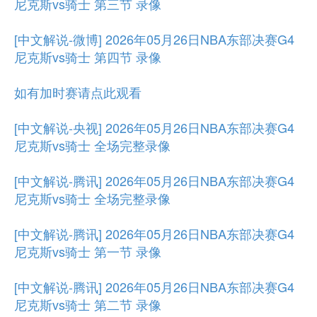
尼克斯vs骑士 第三节 录像
[中文解说-微博] 2026年05月26日NBA东部决赛G4
尼克斯vs骑士 第四节 录像
如有加时赛请点此观看
[中文解说-央视] 2026年05月26日NBA东部决赛G4
尼克斯vs骑士 全场完整录像
[中文解说-腾讯] 2026年05月26日NBA东部决赛G4
尼克斯vs骑士 全场完整录像
[中文解说-腾讯] 2026年05月26日NBA东部决赛G4
尼克斯vs骑士 第一节 录像
[中文解说-腾讯] 2026年05月26日NBA东部决赛G4
尼克斯vs骑士 第二节 录像