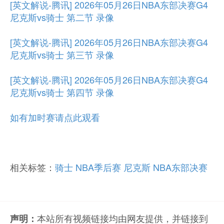
[英文解说-腾讯] 2026年05月26日NBA东部决赛G4
尼克斯vs骑士 第二节 录像
[英文解说-腾讯] 2026年05月26日NBA东部决赛G4
尼克斯vs骑士 第三节 录像
[英文解说-腾讯] 2026年05月26日NBA东部决赛G4
尼克斯vs骑士 第四节 录像
如有加时赛请点此观看
相关标签：
骑士
NBA季后赛
尼克斯
NBA东部决赛
本站所有视频链接均由网友提供，并链接到
声明：