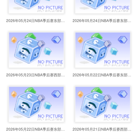
2026年05月24日NBA季后赛东部决赛G
2026年05月24日NBA季后赛东部决赛G
2026年05月23日NBA季后赛西部决赛G
2026年05月22日NBA季后赛东部决赛G
2026年05月22日NBA季后赛东部决赛G
2026年05月21日NBA季后赛西部决赛G