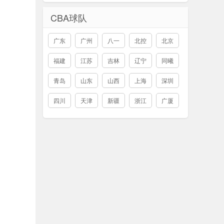
CBA球队
广东
广州
八一
北控
北京
福建
江苏
吉林
辽宁
同曦
青岛
山东
山西
上海
深圳
四川
天津
新疆
浙江
广厦