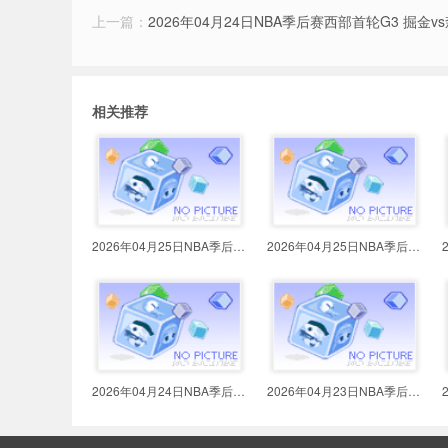
上一篇：
2026年04月24日NBA季后赛西部首轮G3 掘金v
相关推荐
2026年04月25日NBA季后赛西部首轮G
2026年04月25日NBA季后赛西部首轮G
2026年04月24日NBA季后赛东部首轮G
2026年04月23日NBA季后赛西部首轮G