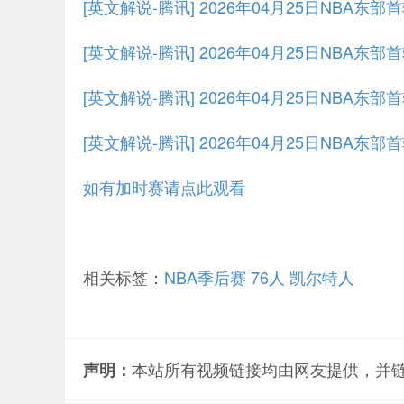
[英文解说-腾讯] 2026年04月25日NBA东部
[英文解说-腾讯] 2026年04月25日NBA东部
[英文解说-腾讯] 2026年04月25日NBA东部
[英文解说-腾讯] 2026年04月25日NBA东部
如有加时赛请点此观看
相关标签：
NBA季后赛
76人
凯尔特人
本站所有视频链接均由网友提供，并
声明：