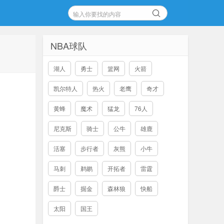
NBA球队
湖人
勇士
篮网
火箭
凯尔特人
热火
老鹰
奇才
黄蜂
魔术
猛龙
76人
尼克斯
骑士
公牛
雄鹿
活塞
步行者
灰熊
小牛
马刺
鹈鹕
开拓者
雷霆
爵士
掘金
森林狼
快船
太阳
国王