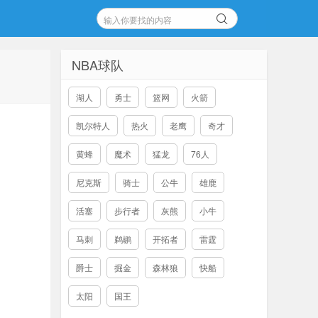
NBA球队
湖人
勇士
篮网
火箭
凯尔特人
热火
老鹰
奇才
黄蜂
魔术
猛龙
76人
尼克斯
骑士
公牛
雄鹿
活塞
步行者
灰熊
小牛
马刺
鹈鹕
开拓者
雷霆
爵士
掘金
森林狼
快船
太阳
国王