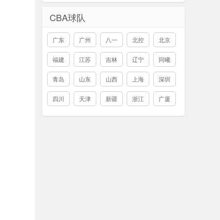
CBA球队
广东
广州
八一
北控
北京
福建
江苏
吉林
辽宁
同曦
青岛
山东
山西
上海
深圳
四川
天津
新疆
浙江
广厦