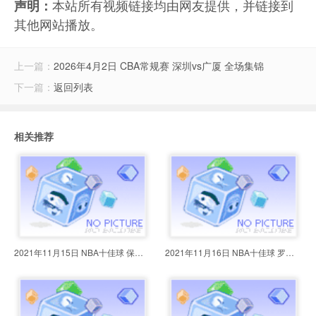
本站所有视频链接均由网友提供，并链接到
声明：
其他网站播放。
上一篇：
2026年4月2日 CBA常规赛 深圳vs广厦 全场集锦
下一篇：
返回列表
相关推荐
2021年11月15日 NBA十佳球 保罗穿
2021年11月16日 NBA十佳球 罗斯送